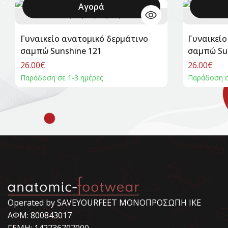
Αγορά
36
37
38
39
40
+
Γυναικείο ανατομικό δερμάτινο
Γυναικείο
σαμπώ Sunshine 121
σαμπώ Su
26.00€
26.00€
Παράδοση σε 1-3 ημέρες
Παράδοση σ
Operated by SAVEYOURFEET ΜΟΝΟΠΡΟΣΩΠΗ ΙΚΕ
ΑΦΜ: 800843017