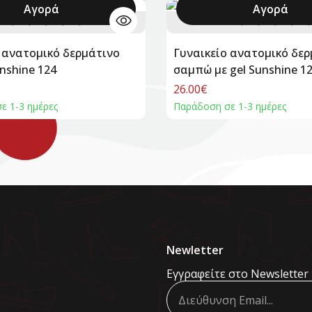
Αγορά
Αγορά
36
37
38
39
40
+
36
37
38
39
40
 ανατομικό δερμάτινο
Γυναικείο ανατομικό δε
nshine 124
σαμπώ με gel Sunshine 1
26.00€
ε 1-3 ημέρες
Παράδοση σε 1-3 ημέρες
Newletter
Εγγραφείτε στο Newsletter 