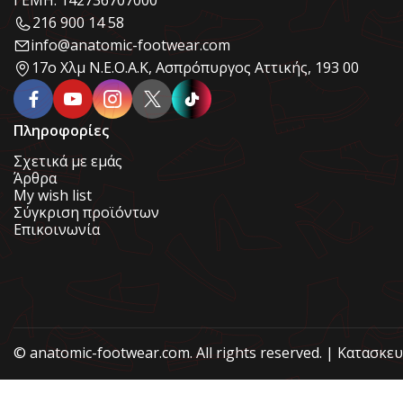
ΓΕΜΗ: 142736707000
216 900 14 58
info@anatomic-footwear.com
17ο Χλμ Ν.Ε.Ο.Α.Κ, Ασπρόπυργος Αττικής, 193 00
Πληροφορίες
Σχετικά με εμάς
Άρθρα
My wish list
Σύγκριση προϊόντων
Επικοινωνία
© anatomic-footwear.com. All rights reserved. | Κατασκε