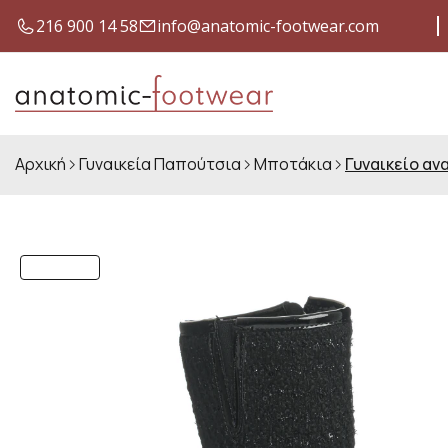
216 900 14 58
info@anatomic-footwear.com
ΈΞΟΔΑ ΑΠΟΣΤΟΛΉΣ ΜΕ ΜΌΝΟ 4,00 €
ΕΓΓΎΗΣΗ
Αρχική
Γυναικεία Παπούτσια
Μποτάκια
Γυναικείο αν