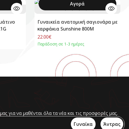
Αγορά
+
36
37
38
39
40
+
ρμάτινο
Γυναικεία ανατομική σαγιονάρα με
21G
καρφάκια Sunshine 800Μ
22.00€
Παράδοση σε 1-3 ημέρες
μας για να μαθένται όλα τα νέα και τις προσφορές μας.
Γυναίκα
Άντρας