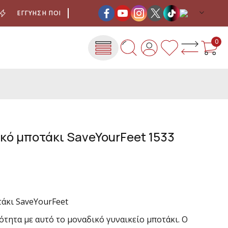
ΕΓΓΎΗΣΗ ΠΟΙΌΤΗΤΑΣ
ΈΞΟΔΑ ΑΠΟΣΤΟΛΉΣ ΜΕ ΜΌΝΟ 4,00 
0
κό μποτάκι SaveYourFeet 1533
άκι SaveYourFeet
τητα με αυτό το μοναδικό γυναικείο μποτάκι. Ο