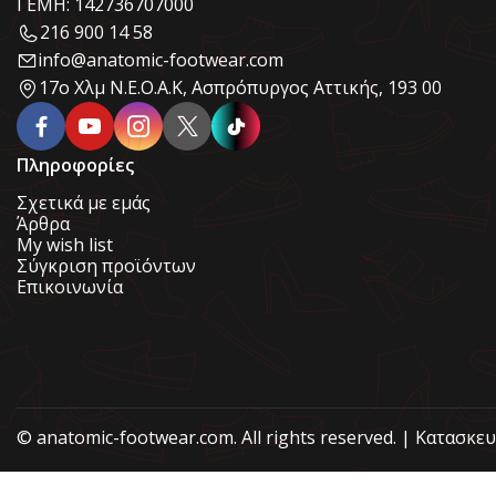
ΓΕΜΗ: 142736707000
216 900 14 58
info@anatomic-footwear.com
17ο Χλμ Ν.Ε.Ο.Α.Κ, Ασπρόπυργος Αττικής, 193 00
Πληροφορίες
Σχετικά με εμάς
Άρθρα
My wish list
Σύγκριση προϊόντων
Επικοινωνία
© anatomic-footwear.com. All rights reserved. | Κατασκε