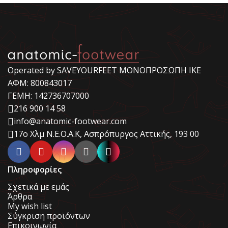
Operated by SAVEYOURFEET ΜΟΝΟΠΡΟΣΩΠΗ ΙΚΕ
ΑΦΜ: 800843017
ΓΕΜΗ: 142736707000
216 900 14 58
info@anatomic-footwear.com
17ο Χλμ Ν.Ε.Ο.Α.Κ, Ασπρόπυργος Αττικής, 193 00
Πληροφορίες
Σχετικά με εμάς
Άρθρα
My wish list
Σύγκριση προϊόντων
Επικοινωνία