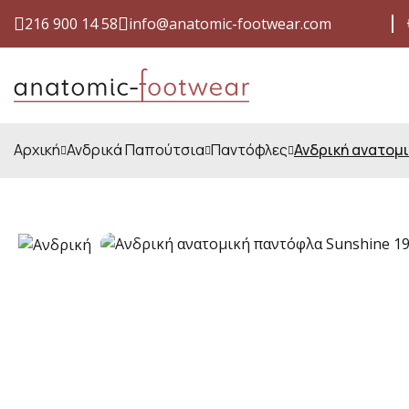
216 900 14 58
info@anatomic-footwear.com
ΈΞΟΔΑ ΑΠΟΣΤΟΛΉΣ ΜΕ ΜΌΝΟ 4,00 €
ΕΓΓΎΗΣΗ
Αρχική
Ανδρικά Παπούτσια
Παντόφλες
Ανδρική ανατομι