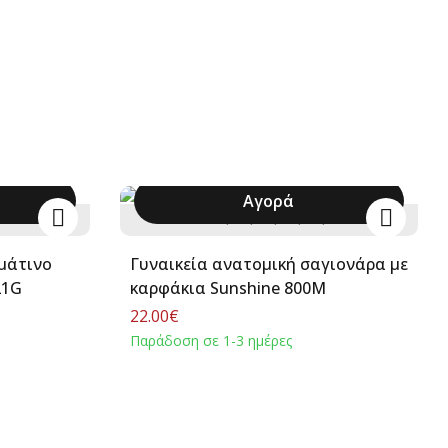
Αγορά
+
36
37
38
39
40
+
ρμάτινο
Γυναικεία ανατομική σαγιονάρα με
21G
καρφάκια Sunshine 800Μ
22.00€
Παράδοση σε 1-3 ημέρες