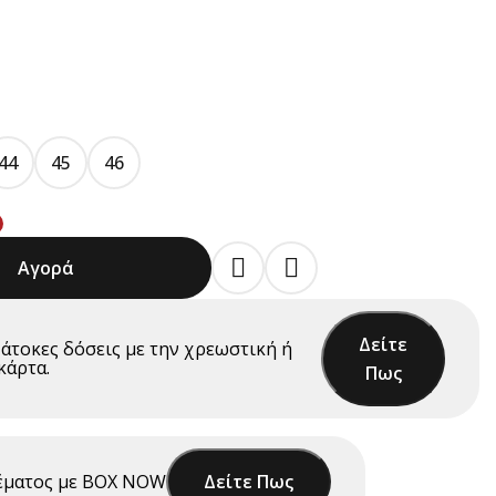
44
45
46
Αγορά
Δείτε
άτοκες δόσεις
με την χρεωστική ή
κάρτα.
Πως
έματος με ΒΟΧ NOW
Δείτε Πως