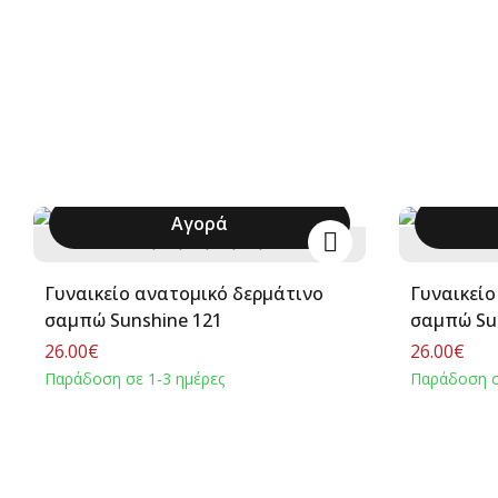
Αγορά
36
37
38
39
40
+
Γυναικείο ανατομικό δερμάτινο
Γυναικείο
σαμπώ Sunshine 121
σαμπώ Su
26.00€
26.00€
Παράδοση σε 1-3 ημέρες
Παράδοση σ