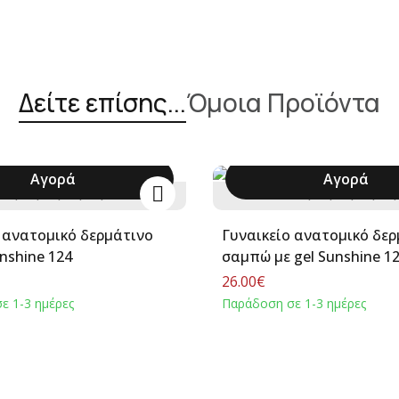
Δείτε επίσης...
Όμοια Προϊόντα
Αγορά
Αγορά
36
37
38
39
40
+
36
37
38
39
40
 ανατομικό δερμάτινο
Γυναικείο ανατομικό δε
nshine 124
σαμπώ με gel Sunshine 1
26.00€
ε 1-3 ημέρες
Παράδοση σε 1-3 ημέρες