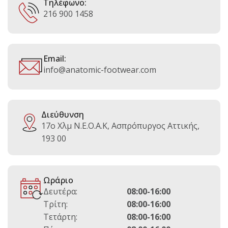
Τηλέφωνο:
216 900 1458
Email:
info@anatomic-footwear.com
Διεύθυνση
17ο Χλμ Ν.Ε.Ο.Α.Κ, Ασπρόπυργος Αττικής,
193 00
Ωράριο
Δευτέρα:
08:00-16:00
Τρίτη:
08:00-16:00
Τετάρτη:
08:00-16:00