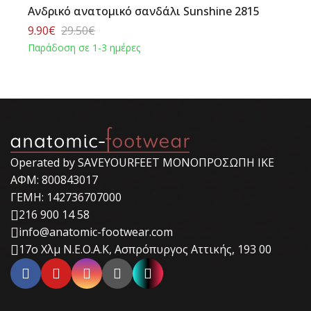
Ανδρικό ανατομικό σανδάλι Sunshine 2815
9.90€
29.50€
Παράδοση σε 1-3 ημέρες
Operated by SAVEYOURFEET ΜΟΝΟΠΡΟΣΩΠΗ ΙΚΕ
ΑΦΜ: 800843017
ΓΕΜΗ: 142736707000
216 900 14 58
info@anatomic-footwear.com
17ο Χλμ Ν.Ε.Ο.Α.Κ, Ασπρόπυργος Αττικής, 193 00