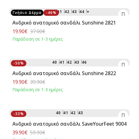
Αγορά
40
41
42
43
44
+
Γνήσιο Δέρμα
-46%
Ανδρικό ανατομικό σανδάλι Sunshine 2821
19.90€
37.00€
Παράδοση σε 1-3 ημέρες
Αγορά
40
41
42
43
46
-50%
Ανδρικό ανατομικό σανδάλι Sunshine 2822
19.90€
39.90€
Παράδοση σε 1-3 ημέρες
Αγορά
40
41
42
43
-33%
Ανδρικό ανατομικό σανδάλι SaveYourFeet 9004
39.90€
59.90€