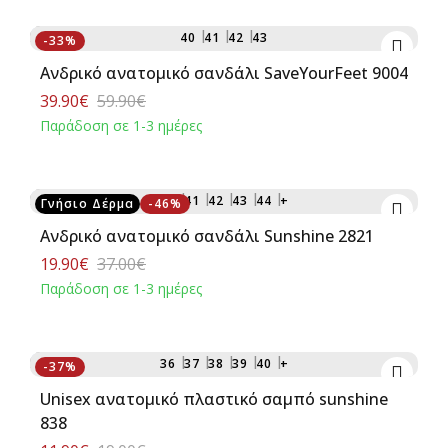
Αγορά
40
41
42
43
-33%
Ανδρικό ανατομικό σανδάλι SaveYourFeet 9004
39.90€
59.90€
Παράδοση σε 1-3 ημέρες
Αγορά
40
41
42
43
44
+
Γνήσιο Δέρμα
-46%
Ανδρικό ανατομικό σανδάλι Sunshine 2821
19.90€
37.00€
Παράδοση σε 1-3 ημέρες
Αγορά
36
37
38
39
40
+
-37%
Unisex ανατομικό πλαστικό σαμπό sunshine
838