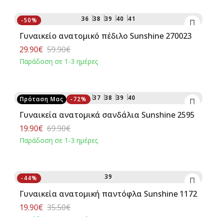
Αγορά
36
38
39
40
41
-50%
Γυναικείο ανατομικό πέδιλο Sunshine 270023
29.90€
59.90€
Παράδοση σε 1-3 ημέρες
Αγορά
36
37
38
39
40
Πρόταση Μας
-72%
Γυναικεία ανατομικά σανδάλια Sunshine 2595
19.90€
69.90€
Παράδοση σε 1-3 ημέρες
Αγορά
39
-44%
Γυναικεία ανατομική παντόφλα Sunshine 1172
19.90€
35.50€