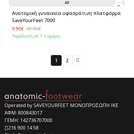
40
Ανατομική γυναικεία υφασμάτινη πλατφόρμα
SaveYourFeet 7000
9.90€
49.00€
Παράδοση σε 1-3 ημέρες
1
2
Operated by SAVEYOURFEET ΜΟΝΟΠΡΟΣΩΠΗ ΙΚΕ
ΑΦΜ: 800843017
ΓΕΜΗ: 142736707000
216 900 14 58