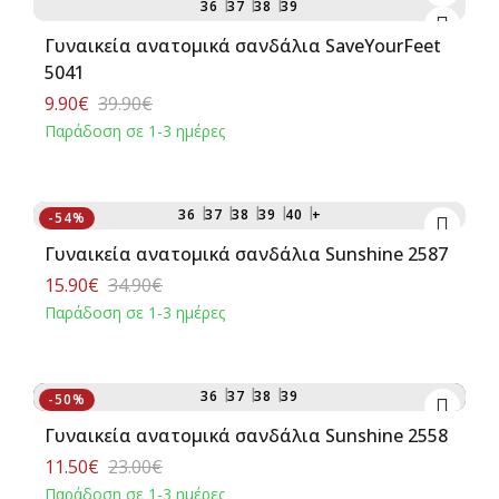
36
37
38
39
Γυναικεία ανατομικά σανδάλια SaveYourFeet
5041
9.90€
39.90€
Παράδοση σε 1-3 ημέρες
Αγορά
36
37
38
39
40
+
-54%
Γυναικεία ανατομικά σανδάλια Sunshine 2587
15.90€
34.90€
Παράδοση σε 1-3 ημέρες
Αγορά
25
:
18
:
22
:
19
36
37
38
39
-50%
Γυναικεία ανατομικά σανδάλια Sunshine 2558
11.50€
23.00€
Παράδοση σε 1-3 ημέρες