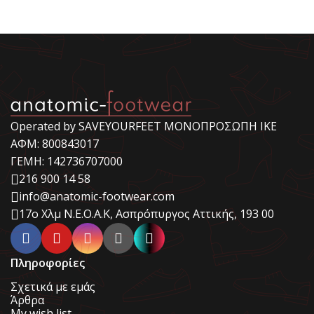
Operated by SAVEYOURFEET ΜΟΝΟΠΡΟΣΩΠΗ ΙΚΕ
ΑΦΜ: 800843017
ΓΕΜΗ: 142736707000
216 900 14 58
info@anatomic-footwear.com
17ο Χλμ Ν.Ε.Ο.Α.Κ, Ασπρόπυργος Αττικής, 193 00
Πληροφορίες
Σχετικά με εμάς
Άρθρα
My wish list