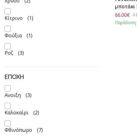
Χρυσό
(2)
μποτάκι 
66.00€
1
Κίτρινο
(1)
Παράδοση 
Φούξια
(1)
Ροζ
(3)
ΕΠΟΧΗ
Ανοιξη
(3)
Καλοκαίρι
(2)
Φθινόπωρο
(7)