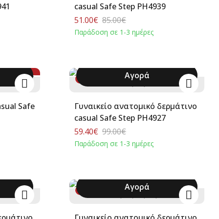
941
casual Safe Step PH4939
51.00€
85.00€
Παράδοση σε 1-3 ημέρες
Αγορά
-40%
+
38
39
40
sual Safe
Γυναικείο ανατομικό δερμάτινο
casual Safe Step PH4927
59.40€
99.00€
Παράδοση σε 1-3 ημέρες
Αγορά
-40%
36
37
38
39
40
ερμάτινο
Γυναικείο ανατομικό δερμάτινο