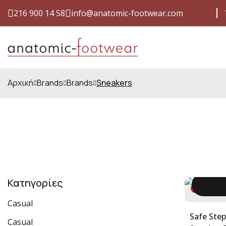
216 900 14 58
info@anatomic-footwear.com
ΈΞΟΔΑ ΑΠΟΣΤΟΛΉΣ ΜΕ ΜΌΝΟ 4,00 €
ΕΓΓΎΗΣ
Αρχική
Brands
Brands
Sneakers
Κατηγορίες
-40%
3
Casual
Safe Step Pha
Casual