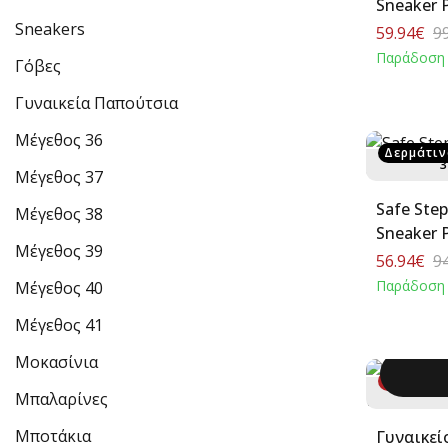
Sneaker 
Sneakers
59.94€
9
Παράδοση 
Γόβες
Γυναικεία Παπούτσια
Μέγεθος 36
Δερμάτιν
3
Μέγεθος 37
Safe Step Pha
Μέγεθος 38
Sneaker 
Μέγεθος 39
56.94€
9
Παράδοση 
Μέγεθος 40
Μέγεθος 41
Μοκασίνια
-40%
Μπαλαρίνες
Μποτάκια
Γυναικεί