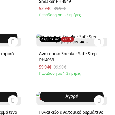
Sneaker PH4949
53.94€
89.90€
Παράδοση σε 1-3 ημέρες
Δερμάτινο
-40%
+
36
37
38
39
40
+
Ανατομικό Sneaker Safe Step
PH4953
59.94€
99.90€
Παράδοση σε 1-3 ημέρες
Αγορά
-40%
36
37
38
39
40
+
ερμάτινο
Γυναικείο ανατομικό δερμάτινο