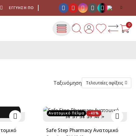
ΕΓΓΎΗΣΗ ΠΟΙΌΤΗΤΑΣ
ΈΞΟΔΑ ΑΠΟΣΤΟΛΉΣ ΜΕ ΜΌΝΟ 4,00 €
0
Ταξινόμηση
Τελευταίες αφίξεις
Ανατομικό Πέλμα
-40%
+
36
37
38
39
40
+
Safe Step Pharmacy Ανατομικό