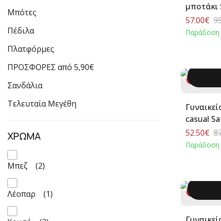
μποτάκι 
Μπότες
57.00€
9
Πέδιλα
Παράδοση 
Πλατφόρμες
ΠΡΟΣΦΟΡΕΣ από 5,90€
-40%
Σανδάλια
3
Τελευταία Μεγέθη
Γυναικεί
casual S
52.50€
8
ΧΡΩΜΑ
Παράδοση 
Μπεζ
(2)
-40%
Λέοπαρ
(1)
Γυναικεί