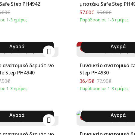
Safe Step PH4942
μποτάκι Safe Step PH4
5.00€
57.00€
95.00€
σε 1-3 ημέρες
Παράδοση σε 1-3 ημέρες
24
:
19
:
09
:
46
Αγορά
Αγορά
-50%
6
37
38
39
40
+
36
37
38
39
40
ο ανατομικό δερμάτινο
Γυναικείο ανατομικό ca
afe Step PH4940
Step PH4930
7.50€
36.45€
72.90€
σε 1-3 ημέρες
Παράδοση σε 1-3 ημέρες
Αγορά
Αγορά
-40%
36
37
38
36
37
38
39
ο ανατομικό δερμάτινο
Γυναικείο ανατομικό δ