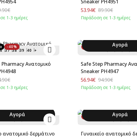
PH4954
Sneaker PH4951
9.90€
53.94€
89.90€
σε 1-3 ημέρες
Παράδοση σε 1-3 ημέρες
Αγορά
ο
-40%
-40%
6
37
38
39
40
+
36
37
38
39
40
rmacy Ανατομικό
Safe Step Pharmacy Ανατομικό
PH4948
Sneaker PH4947
4.90€
56.94€
94.90€
σε 1-3 ημέρες
Παράδοση σε 1-3 ημέρες
Αγορά
Αγορά
-40%
36
38
40
36
37
38
40
ο ανατομικό δερμάτινο
Γυναικείο ανατομικό δ